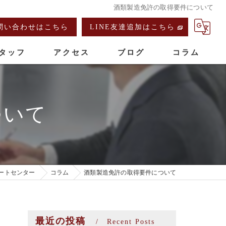
酒類製造免許の取得要件について
問い合わせはこちら
LINE友達追加はこちら
タッフ
アクセス
ブログ
コラム
ついて
ートセンター
コラム
酒類製造免許の取得要件について
最近の投稿
Recent Posts